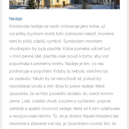
Naděje
Křesťanská naděje se často zobrazuje jako kotva; už
od antiky bychom mohli toto zobrazení nalézt, nicméně
není to příliš zdařilý symbol. Symbolem mnohem
vhodnějším by byla plachta. Kotva pomáhá udržet loď
v moři pevně stát, plachta však slouží k tomu, aby loď
popohnala k pevnému břehu. Naděje je tím, co nás
podněcuje a popohání. Kdyby tu nebyla, všechno by
se zastavilo. Nikdo by se nerozhodl sít, pokud by
neočekával úrodu a žeň. Byla to právě naděje, která
způsobila, že se toto poselství dostalo do všech končin
země. Lidé, zvláště chudí, soužení a vyčlenění, poprvé
zahlédli a spatřili možnost naděje, která se k nim vztahovala
a nevylučovala nikoho. To, že je dnešní hlásání křesťanů tak
neúčinné a zbavené své síly, je způsobeno rovněž tím, že