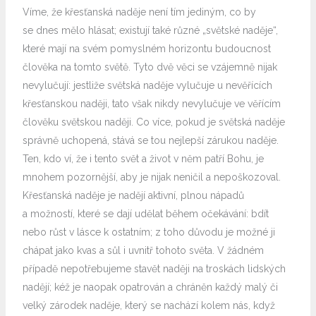
Víme, že křesťanská naděje není tím jediným, co by
se dnes mělo hlásat; existují také různé „světské naděje“,
které mají na svém pomyslném horizontu budoucnost
člověka na tomto světě. Tyto dvě věci se vzájemně nijak
nevylučují: jestliže světská naděje vylučuje u nevěřících
křesťanskou naději, tato však nikdy nevylučuje ve věřícím
člověku světskou naději. Co více, pokud je světská naděje
správně uchopená, stává se tou nejlepší zárukou naděje.
Ten, kdo ví, že i tento svět a život v něm patří Bohu, je
mnohem pozornější, aby je nijak neničil a nepoškozoval.
Křesťanská naděje je nadějí aktivní, plnou nápadů
a možností, které se dají udělat během očekávání: bdít
nebo růst v lásce k ostatním; z toho důvodu je možné ji
chápat jako kvas a sůl i uvnitř tohoto světa. V žádném
případě nepotřebujeme stavět naději na troskách lidských
nadějí; kéž je naopak opatrován a chráněn každý malý či
velký zárodek naděje, který se nachází kolem nás, když