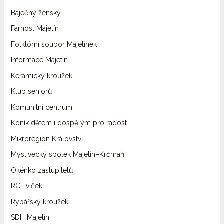
Báječný ženský
Farnost Majetín
Folklórní soubor Majetínek
Informace Majetín
Keramický kroužek
Klub seniorů
Komunitní centrum
Koník dětem i dospělým pro radost
Mikroregion Království
Myslivecký spolek Majetín–Krčmaň
Okénko zastupitelů
RC Lvíček
Rybářský kroužek
SDH Majetín