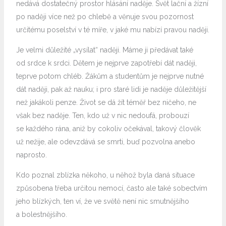
nedává dostatečný prostor hlásání naděje. Svět lační a žízní
po naději více než po chlebě a věnuje svou pozornost
určitému poselství v té míře, v jaké mu nabízí pravou naději.
Je velmi důležité „vysílat“ naději. Máme ji předávat také
od srdce k srdci. Dětem je nejprve zapotřebí dát naději,
teprve potom chléb. Žákům a studentům je nejprve nutné
dát naději, pak až nauku; i pro staré lidi je naděje důležitější
než jakákoli penze. Život se dá žít téměř bez ničeho, ne
však bez naděje. Ten, kdo už v nic nedoufá, probouzí
se každého rána, aniž by cokoliv očekával, takový člověk
už nežije, ale odevzdává se smrti, buď pozvolna anebo
naprosto.
Kdo poznal zblízka někoho, u něhož byla daná situace
způsobena třeba určitou nemocí, často ale také sobectvím
jeho blízkých, ten ví, že ve světě není nic smutnějšího
a bolestnějšího.