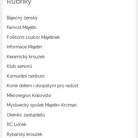
Rubriky
Báječný ženský
Farnost Majetín
Folklórní soubor Majetínek
Informace Majetín
Keramický kroužek
Klub seniorů
Komunitní centrum
Koník dětem i dospělým pro radost
Mikroregion Království
Myslivecký spolek Majetín–Krčmaň
Okénko zastupitelů
RC Lvíček
Rybářský kroužek