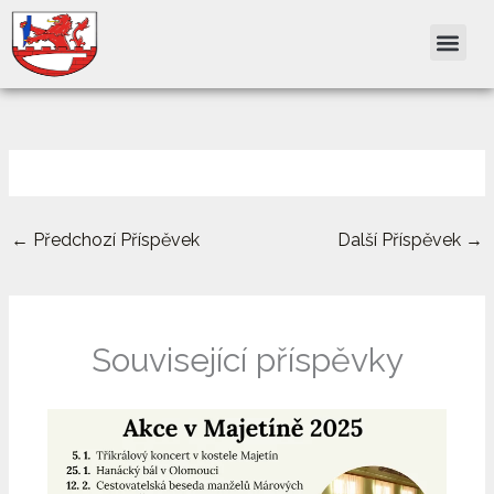
Přeskočit
na
obsah
←
Předchozí Příspěvek
Další Příspěvek
→
Související příspěvky