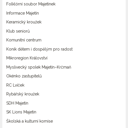
Folklórní soubor Majetínek
Informace Majetín
Keramický kroužek
Klub seniorů
Komunitní centrum
Koník dětem i dospělým pro radost
Mikroregion Království
Myslivecký spolek Majetín–Krčmaň
Okénko zastupitelů
RC Lvíček
Rybářský kroužek
SDH Majetín
SK Lions Majetín
Školská a kulturní komise