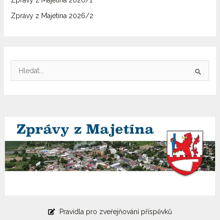
Zprávy z Majetína 2026/1
Zprávy z Majetína 2026/2
V
y
h
l
e
d
a
t
p
r
o
Pravidla pro zveřejňování příspěvků