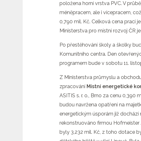
položena horní vrstva PVC. V průbě
méněpracem, ale i vícepracem, což 
0,790 mil. Kč. Celková cena prací je
Ministerstva pro místní rozvoj ČR je
Po přestěhování školy a školky bu
Komunitního centra. Den otevřených
programem bude v sobotu 11. list
Z Ministerstva průmyslu a obchodu 
zpracování
Místní
energetické ko
ASITIS s. r. o., Brno za cenu 0,390
budou navržena opatření na majet
energetickým úsporám již dochází n
rekonstruováno firmou Hofmeister J
byly 3,232 mil. Kč, z toho dotace b