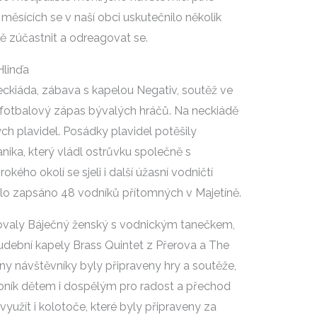
h měsících se v naší obci uskutečnilo několik
ně zúčastnit a odreagovat se.
Hlinďa
eckiáda, zábava s kapelou Negativ, soutěž ve
a fotbalový zápas bývalých hráčů. Na neckiádě
h plavidel. Posádky plavidel potěšily
anika, který vládl ostrůvku společně s
ého okolí se sjeli i další úžasní vodničtí
ylo zapsáno 48 vodníků přítomných v Majetíně.
aly Báječný ženský s vodnickým tanečkem,
udební kapely Brass Quintet z Přerova a The
ny návštěvníky byly připraveny hry a soutěže,
Koník dětem i dospělým pro radost a přechod
využít i kolotoče, které byly připraveny za