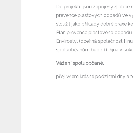
Do projektu jsou zapojeny 4 obce na
prevence plastových odpadů ve vy
sloužit jako příklady dobré praxe k
Plán prevence plastového odpadu 
Envirostyl (dceřiná společnost Hnu
spoluobčanům bude 11. října v sok
Vážení spoluobčané,
přeji všem krásné podzimní dny a t