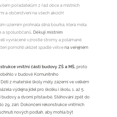
 všem pořadatelům z řad obce a místních
mí a občerstvení na všech akcích!
ším územím prohnala silná bouřka, která měla
e a spoluobčanů.
Děkuji místním
ízeli vyvrácené vzrostlé stromy a polámané
teří pomohli uklízet spadlé větve
na veřejném
strukce vnitřní části budovy ZŠ a MŠ
,
proto
 proběhlo v budově Komunitního
ti. Děti z mateřské školy měly zázemí ve velkém
zela výdejna jídel pro školku i školu. 1. až 5.
ní budovy a dvorní přístavbě. Stěhování zpět do
o 29. září. Dokončení rekonstrukce vnitřních
yschnutí nových podlah, aby mohla být