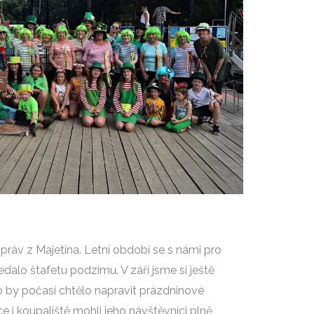
Zpráv z Majetína. Letní období se s námi pro
ředalo štafetu podzimu. V září jsme si ještě
ko by počasí chtělo napravit prázdninové
 i koupaliště mohli jeho návštěvníci plně