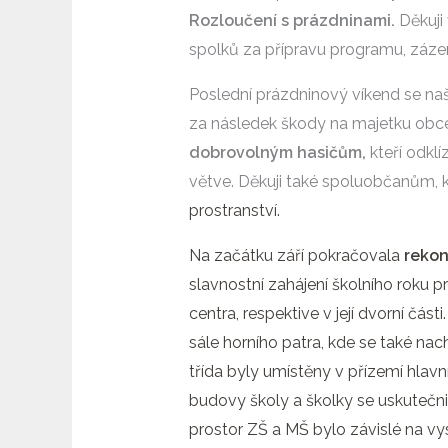
Rozloučení s prázdninami.
Děkuji
spolků za přípravu programu, záze
Poslední prázdninový víkend se na
za následek škody na majetku obc
dobrovolným hasičům,
kteří odkl
větve. Děkuji také spoluobčanům, k
prostranství.
Na začátku září pokračovala
rekon
slavnostní zahájení školního roku
centra,
respektive v její dvorní čás
sále horního patra, kde se také nachá
třída byly umístěny v přízemí hlav
budovy školy a školky se uskutečnil
prostor ZŠ a MŠ bylo závislé na v