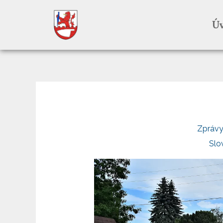
Přeskočit
Úv
na
obsah
Zprávy
Slo