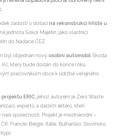
yla vyměněna dopadová plocha, obnoveny herní
.
dek žádosti o dotaci
na rekonstrukci hřiště u
á jednota Sokol Majetín, jako vlastníci
etín do Nadace ČEZ.
ín byl objednán nový
osobní automobil
Škoda
 Kč, který bude dodán do konce roku.
ckým pracovníkům obce k údržbě veřejného
 projektu ERIC,
jehož autorem je Zero Waste
izací, expertů a dalších aktérů, kteří
v naší společnosti. Projekt je mezinárodní –
, Francie, Belgie, Itálie, Bulharsko, Slovinsko,
Kypr.