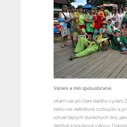
Vážení a milí spoluobčané,
vítám vás při čtení dalšího vydání 
tento rok definitivně rozloučilo a p
užívali teplých slunečných dnů, ja
deštivé a bouřkové výkyvy. Dokonce