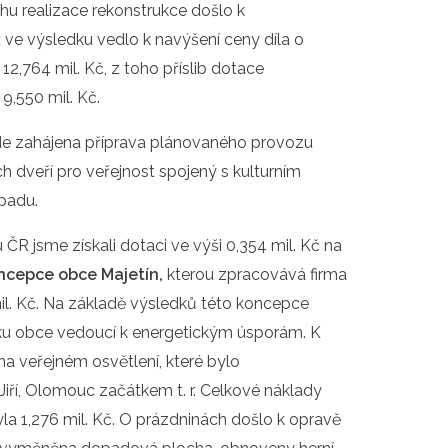
hu realizace rekonstrukce došlo k
ve výsledku vedlo k navýšení ceny díla o
 12,764 mil. Kč, z toho příslib dotace
 9,550 mil. Kč.
de zahájena příprava plánovaného provozu
 dveří pro veřejnost spojený s kulturním
opadu.
ČR jsme získali dotaci ve výši 0,354 mil. Kč na
ncepce obce Majetín
,
kterou zpracovává firma
 mil. Kč. Na základě výsledků této koncepce
ku obce vedoucí k energetickým úsporám. K
a veřejném osvětlení, které bylo
iří, Olomouc začátkem t. r. Celkové náklady
yla 1,276 mil. Kč. O prázdninách došlo k opravě