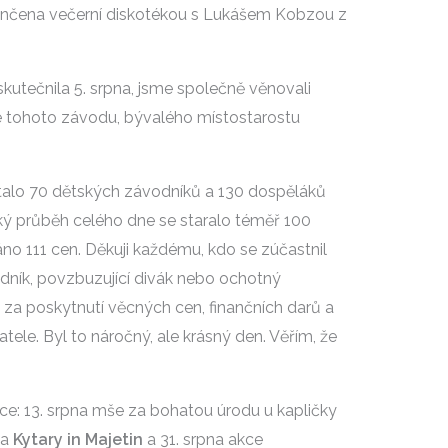
ončena večerní diskotékou s Lukášem Kobzou z
skutečnila 5. srpna, jsme společně věnovali
e tohoto závodu, bývalého místostarostu
stalo 70 dětských závodníků a 130 dospěláků
dký průběh celého dne se staralo téměř 100
o 111 cen. Děkuji každému, kdo se zúčastnil
odník, povzbuzující divák nebo ochotný
za poskytnutí věcných cen, finančních darů a
ele. Byl to náročný, ale krásný den. Věřím, že
kce: 13. srpna mše za bohatou úrodu u kapličky
 a
Kytary in Majetin
a 31. srpna akce