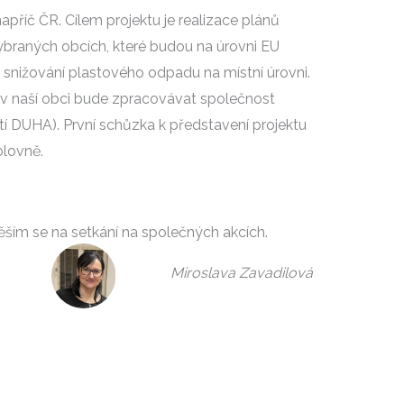
příč ČR. Cílem projektu je realizace plánů
braných obcích, které budou na úrovni EU
e snižování plastového odpadu na místní úrovni.
v naší obci bude zpracovávat společnost
tí DUHA). První schůzka k představení projektu
olovně.
ěším se na setkání na společných akcích.
Miroslava Zavadilová