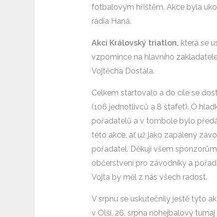
fotbalovým hřištěm. Akce byla uk
rádia Haná.
Akci Královský triatlon,
která se u
vzpomínce na hlavního zakladatel
Vojtěcha Dostála.
Celkem startovalo a do cíle se do
(106 jednotlivců a 8 štafet). O hla
pořadatelů a v tombole bylo předán
této akce, ať už jako zapálený záv
pořadatel. Děkuji všem sponzorům 
občerstvení pro závodníky a pořadat
Vojta by měl z nás všech radost.
V srpnu se uskutečnily ještě tyto a
v Olší, 26. srpna nohejbalový turnaj