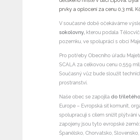
dětského hřiště v ulici Lipová. B
prvky a oplocení za cenu 0,3 mil. Kč
V současné době očekáváme výsle
sokolovny,
kterou podala Tělocvičn
pozemku, ve spolupráci s obcí Maj
Pro potřeby Obecního úřadu Majet
SCALA za celkovou cenu 0,559 mil.
Současný vůz bude sloužit techni
prostranství.
Naše obec se zapojila
do tříletého
Europe – Evropská síť komunit, organ
spolupracují s cílem snížit plýtvání 
zapojeny jsou tyto evropské země: ČR
Španělsko, Chorvatsko, Slovensko, 