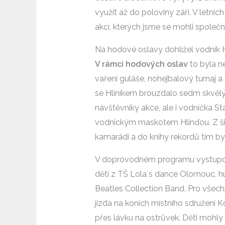
využít až do poloviny září. V letníc
akcí, kterých jsme se mohli společ
Na hodové oslavy dohlížel vodník 
V rámci hodových oslav
to byla n
vaření guláše, nohejbalový turnaj 
se Hliníkem brouzdalo sedm skvělýc
návštěvníky akce, ale i vodníčka St
vodnickým maskotem Hlinďou. Z širok
kamarádi a do knihy rekordů tím b
V doprovodném programu vystupov
děti z TŠ Lola´s dance Olomouc, h
Beatles Collection Band. Pro všech
jízda na koních místního sdružení 
přes lávku na ostrůvek. Děti mohly 