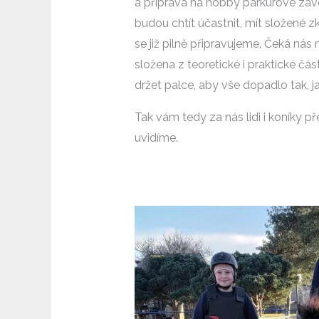
a příprava na hobby parkurové záv
budou chtít účastnit, mít složené
se již pilně připravujeme. Čeká ná
složena z teoretické i praktické č
držet palce, aby vše dopadlo tak, j
Tak vám tedy za nás lidi i koníky př
uvidíme.