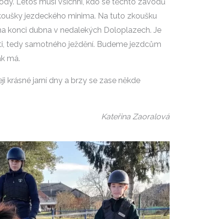
ody. Letos musí všichni, kdo se těchto závodů
 zkoušky jezdeckého minima. Na tuto zkoušku
s na konci dubna v nedalekých Doloplazech. Je
ásti, tedy samotného ježdění. Budeme jezdcům
ak má.
eji krásné jarní dny a brzy se zase někde
Kateřina Zaoralová