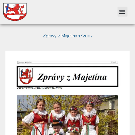
Přeskočit
na
obsah
Zprávy z Majetína 1/2007