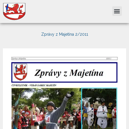
Přeskočit
na
obsah
Zprávy z Majetína 2/2011